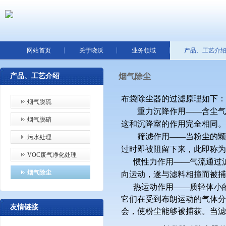
网站首页
关于晓沃
业务领域
产品、工艺介
产品、工艺介绍
烟气除尘
布袋除尘器的过滤原理如下：
烟气脱硫
重力沉降作用
——
含尘气
烟气脱硝
这和沉降室的作用完全相同。
筛滤作用
——
当粉尘的颗
污水处理
过时即被阻留下来，此即称为
VOC废气净化处理
惯性力作用
——
气流通过
烟气除尘
向运动，遂与滤料相撞而被捕
热运动作用
——
质轻体小
它们在受到布朗运动的气体
友情链接
会，使粉尘能够被捕获。当滤