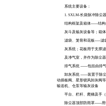
系统主要设备：
1. SXLM-
长袋脉冲除尘
结构框架及箱体
------
结构
灰斗及输灰设备等；箱体
滤袋、笼骨和花板
-----
滤
灰系统；花
板用于支撑滤
及净气室，并作为除尘器
排气系统
------
包括由排
卸灰系统
------
装置于除
动插板阀、星形锁风卸灰阀等
输送机、仓泵等输灰设备
平台、栏杆、爬梯及手（
除尘器顶部防雨罩
------
用