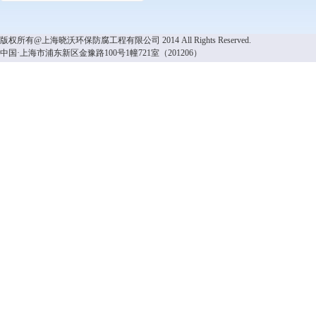
版权所有@上海晓沃环保防腐工程有限公司 2014 All Rights Reserved.
中国·上海市浦东新区金豫路100号1幢721室（201206）