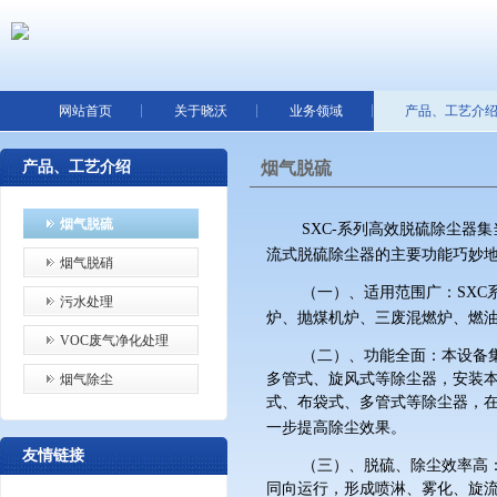
网站首页
关于晓沃
业务领域
产品、工艺介
产品、工艺介绍
烟气脱硫
烟气脱硫
SXC-
系列高效脱硫除尘器集
流式脱硫除尘器的主要功能巧妙
烟气脱硝
（一）、适用范围广：
SXC
污水处理
炉、抛煤机炉、三废混燃炉、燃
VOC废气净化处理
（二）、功能全面：本设备
多管式、旋风式等除尘器，安装
烟气除尘
式、布袋式、多管式等除尘器，
一步提高除尘效果。
友情链接
（三）、脱硫、除尘效率高
同向运行，形成喷淋、雾化、旋